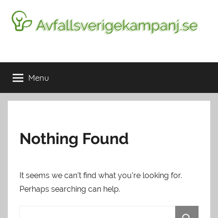
Skip
to
content
Avfallsverigekampanj.se
Spara
energi
Menu
–
för
miljöns
skull
Nothing Found
It seems we can’t find what you’re looking for.
Perhaps searching can help.