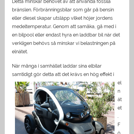
Detta minskar behovet av att använda fossila
bränslen. Förbränningsbilar som går på bensin
eller diesel skapar utsläpp vilket höjer jordens
medeltemperatur. Genom att samåka, gå med i
en bilpool eller endast hyra en laddbar bil när det
verkligen behövs så minskar vi belastningen på
elnätet.
När många i samhället laddar sina elbilar
samtidigt gör detta att de
t krävs en hög effekt i
el
n
ät
et
.
F
ö