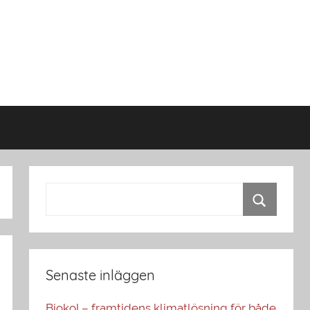
Senaste inläggen
Biokol – framtidens klimatlösning för både