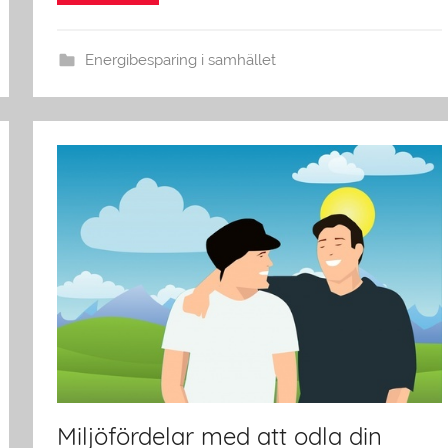
Energibesparing i samhället
Miljöfördelar med att odla din