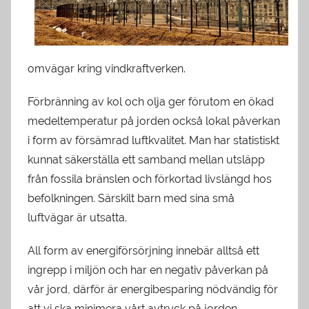
omvägar kring vindkraftverken.
Förbränning av kol och olja ger förutom en ökad
medeltemperatur på jorden också lokal påverkan
i form av försämrad luftkvalitet. Man har statistiskt
kunnat säkerställa ett samband mellan utsläpp
från fossila bränslen och förkortad livslängd hos
befolkningen. Särskilt barn med sina små
luftvägar är utsatta.
All form av energiförsörjning innebär alltså ett
ingrepp i miljön och har en negativ påverkan på
vår jord, därför är energibesparing nödvändig för
att vi ska minimera vårt avtryck på jorden.